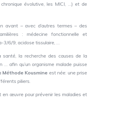
e chronique évolutive, les MICI, …) et de
en avant – avec d’autres termes – des
amilières : médecine fonctionnelle et
-3/6/9, acidose tissulaire, …
a santé, la recherche des causes de la
tion … afin qu’un organisme malade puisse
la
Méthode Kousmine
est née: une prise
érents piliers.
ut en œuvre pour prévenir les maladies et