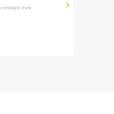
accompagné d'une
l’A
q