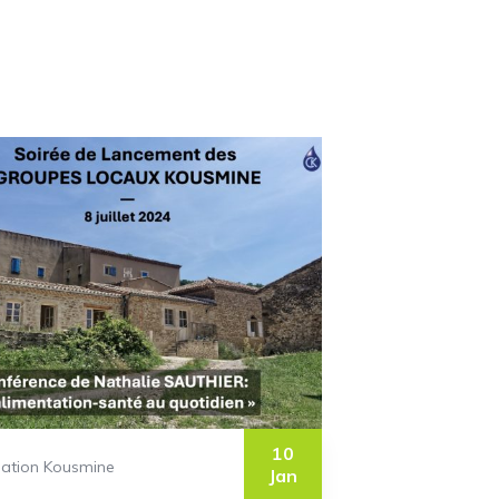
10
ation Kousmine
Fondation 
Jan