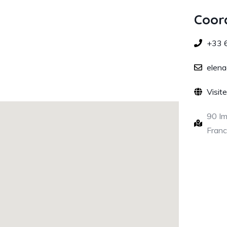
Coor
+33 
elena
Visit
90 Im
Fran