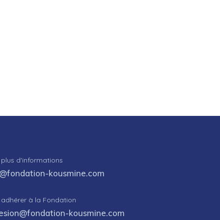
 plus d'informations
o@fondation-kousmine.com
 adhérer à la Fondation
esion@fondation-kousmine.com