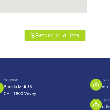
Retour à la liste
Adresse
Pour
Rue du Midi 13
inf
CH - 1800 Vevey
Pour
adh