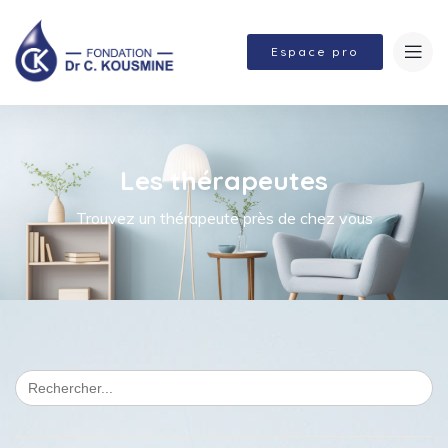
Espace pro
Les thérapeutes
Trouvez un thérapeute près de chez vous
Search
for: