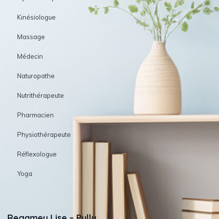
Kinésiologue
Massage
Médecin
Naturopathe
Nutrithérapeute
Pharmacien
Physiothérapeute
Réflexologue
Yoga
Regamey Lise – Pully