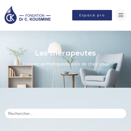
Espace pro
Les thérapeutes
Trouvez un thérapeute près de chez vous
Search
for: