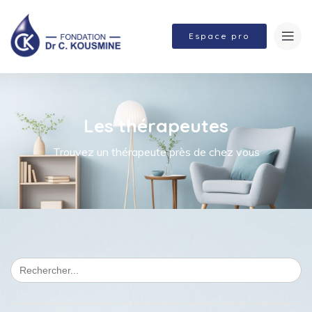
Espace pro
Les thérapeutes
Trouvez un thérapeute près de chez vous
Search
for: