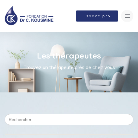
Espace pro
Les thérapeutes
Trouvez un thérapeute près de chez vous
Search
for: