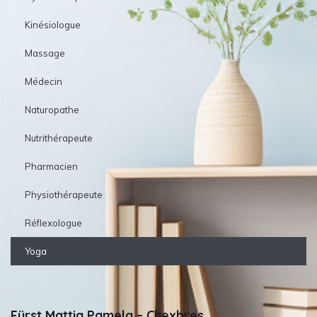
Kinésiologue
Massage
Médecin
Naturopathe
Nutrithérapeute
Pharmacien
Physiothérapeute
Réflexologue
Yoga
Fürst Mattia Pamela – Chexbres