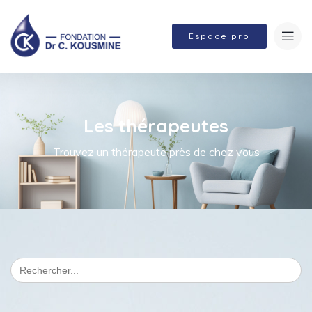
Espace pro
Les thérapeutes
Trouvez un thérapeute près de chez vous
Search
for: