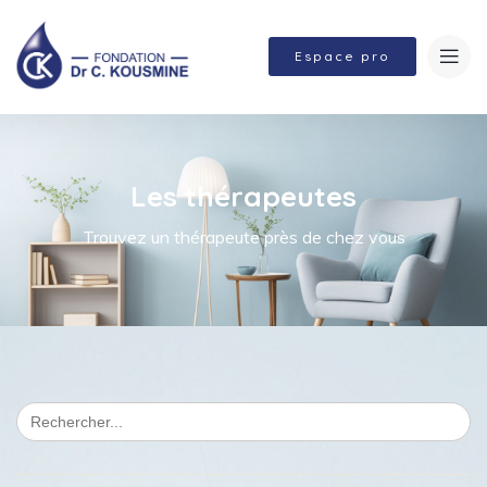
Espace pro
Les thérapeutes
Trouvez un thérapeute près de chez vous
Search
for: