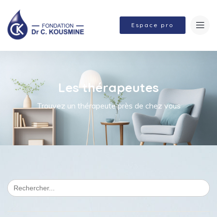
Espace pro
Les thérapeutes
Trouvez un thérapeute près de chez vous
Search
for: